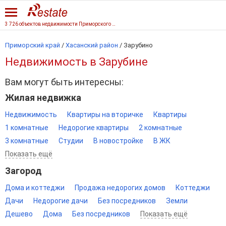
3 726 объектов недвижимости Приморского края
Приморский край
/
Хасанский район
/
Зарубино
Недвижимость в Зарубине
Вам могут быть интересны:
Жилая недвижка
Недвижимость
Квартиры на вторичке
Квартиры
1 комнатные
Недорогие квартиры
2 комнатные
3 комнатные
Студии
В новостройке
В ЖК
Показать ещё
Загород
Дома и коттеджи
Продажа недорогих домов
Коттеджи
Дачи
Недорогие дачи
Без посредников
Земли
Дешево
Дома
Без посредников
Показать ещё