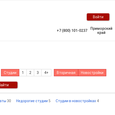
Войти
Приморский
+7 (800) 101-0237
край
Студии
1
2
3
4+
Вторичная
Новостройки
Найти
наты
30
Недорогие студии
5
Студии в новостройках
4