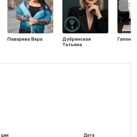
Поварева Вера
Добрянская
Гапонов
Татьяна
 цен
Дата