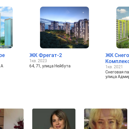
ре
ЖК Фрегат-2
ЖК Снего
Комплек
1кв. 2023
1А
64, 71, улица Нейбута
1кв. 2021
Снеговая па
улица Адми