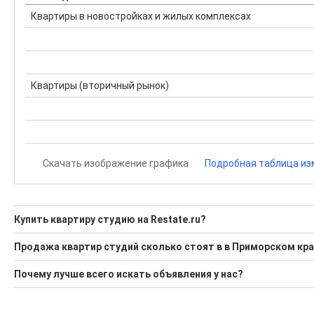
Квартиры в новостройках и жилых комплексах
Квартиры (вторичный рынок)
Скачать изображение графика
Подробная таблица из
Купить квартиру студию на Restate.ru?
Ищите, как Купить квартиру студию?
Продажа квартир студий сколько стоят в в Приморском кр
3 актуальных и проверенных объявления
Минимальная цена: 1 750 000 Р. Максимальная цена: 6 456 38
Почему лучше всего искать объявления у нас?
Воспользуйтесь нашим поиском по новостройкам, для под
Средняя цена за м2: 181 970 Р
Все объявления проверены и проходят строгую модераци
'Сохраните результаты поиска и возвращайтесь к нему, ког
Средняя площадь: 27.0 кв.м.