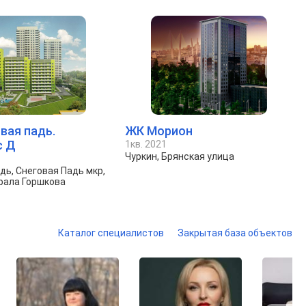
вая падь.
ЖК Морион
с Д
1кв. 2021
Чуркин, Брянская улица
дь, Снеговая Падь мкр,
рала Горшкова
Каталог специалистов
Закрытая база объектов