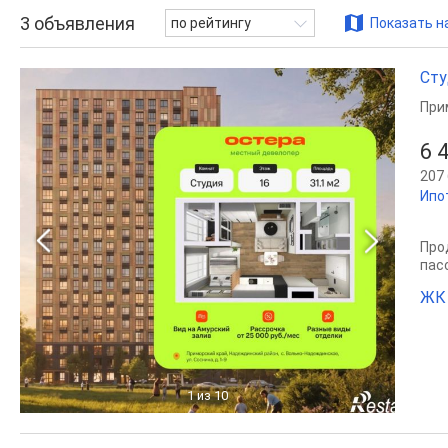
3
объявления
по рейтингу
Показать н
Сту
При
6 
207 
Ипо
Прод
пас
ЖК
1
из 10