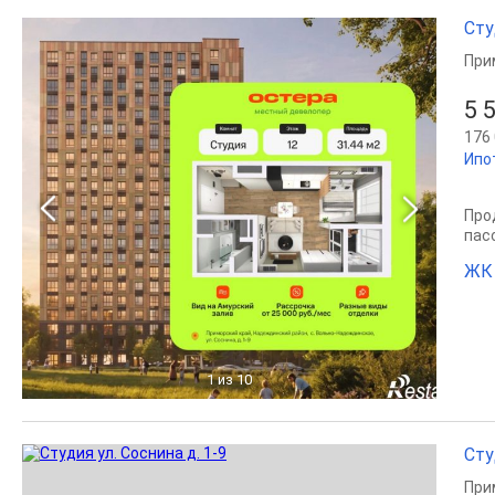
Сту
При
5 
176 
Ипо
Прод
пас
ЖК
1
из 10
Сту
При