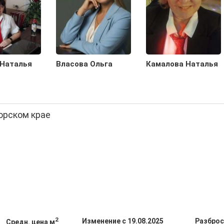
 Наталья
Власова Ольга
Камалова Наталья
орском крае
2
Изменение с 19.08.2025
Разброс
Средн. цена м