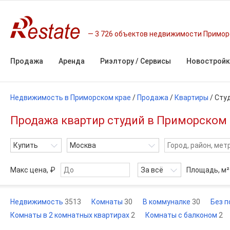
3 726 объектов недвижимости Примор
Продажа
Аренда
Риэлтору / Сервисы
Новостройк
Недвижимость в Приморском крае
/
Продажа
/
Квартиры
/
Сту
Продажа квартир студий в Приморском 
Купить
Москва
Макс цена, ₽
За всё
Площадь,
м²
Недвижимость
3513
Комнаты
30
В коммуналке
30
Без 
Комнаты в 2 комнатных квартирах
2
Комнаты с балконом
2