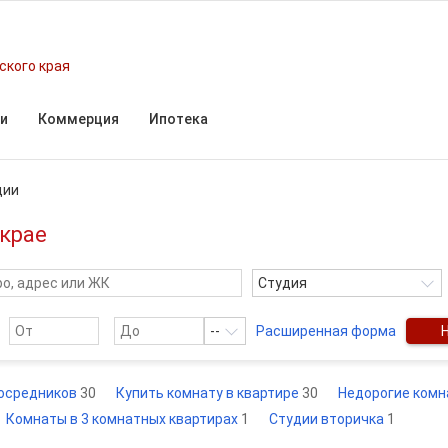
ского края
и
Коммерция
Ипотека
дии
крае
Студия
--
Расширенная форма
посредников
30
Купить комнату в квартире
30
Недорогие ком
Комнаты в 3 комнатных квартирах
1
Студии вторичка
1