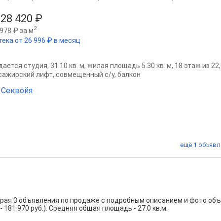
628 420 ₽
2
978 ₽ за м
тека от 26 996 ₽ в месяц
ается студия, 31.10 кв. м, жилая площадь 5.30 кв. м, 18 этаж из 2
сажирский лифт, совмещенный с/у, балкон
 Секвойя
ещё 1 объявл
края 3 объявления по продаже с подробным описанием и фото об
- 181 970 руб.). Средняя общая площадь - 27.0 кв.м.