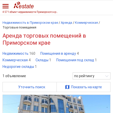
4 571 объект недвижимости Приморского края
Недвижимость в Приморском крае
/
Аренда
/
Коммерческая
/
Торговые помещения
Аренда торговых помещений в
Приморском крае
Недвижимость
160
Помещения в аренду
4
Коммерческая
4
Склады
1
Помещения под склад
1
Недорогие склады
1
1
объявление
по рейтингу
Уточнить поиск
Показать на карте