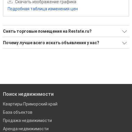
Скачать изображение графика
Подробная таблица изменения цен
Снять торговые помещения на Restate.ru?
Ищите, как Снять торговые помещения?
Почему лучше всего искать объявления у нас?
1 актуальное и проверенное объявление
Все объявления проверены и проходят строгую
модерацию
Воспользуйтесь нашим поиском по новостройкам, для
подбора подходящего вам варианта
Удобный поиск, есть подписка на новые объявления
'Сохраните результаты поиска и возвращайтесь к нему,
Помогаем с подбором выгодных ипотечных программ в
когда это будет нужно'
банках в Приморском крае
Поиск недвижимости
Квартиры Приморский край
База объектов
Продажа недвижимости
Аренда недвижимости