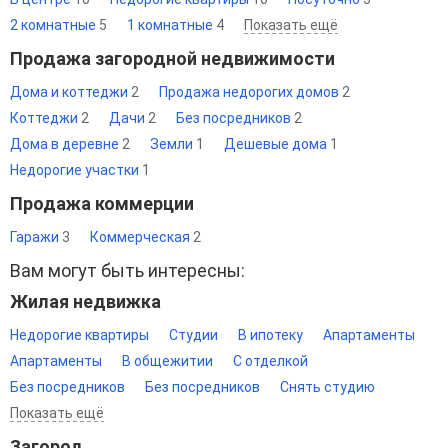
2 комнатные
5
1 комнатные
4
Показать ещё
Продажа загородной недвижимости
Дома и коттеджи
2
Продажа недорогих домов
2
Коттеджи
2
Дачи
2
Без посредников
2
Дома в деревне
2
Земли
1
Дешевые дома
1
Недорогие участки
1
Продажа коммерции
Гаражи
3
Коммерческая
2
Вам могут быть интересны:
Жилая недвижка
Недорогие квартиры
Студии
В ипотеку
Апартаменты
Апартаменты
В общежитии
С отделкой
Без посредников
Без посредников
Снять студию
Показать ещё
Загород