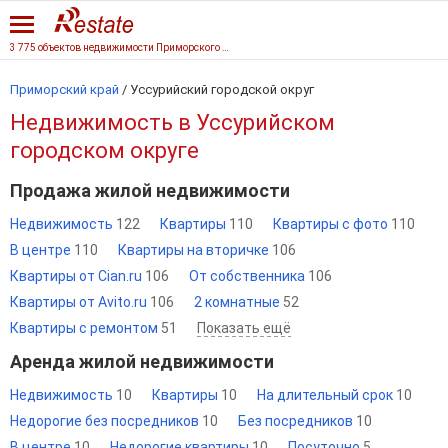
3 775 объектов недвижимости Приморского края
Приморский край
/
Уссурийский городской округ
Недвижимость в Уссурийском
городском округе
Продажа жилой недвижимости
Недвижимость
122
Квартиры
110
Квартиры с фото
110
В центре
110
Квартиры на вторичке
106
Квартиры от Cian.ru
106
От собственника
106
Квартиры от Avito.ru
106
2 комнатные
52
Квартиры с ремонтом
51
Показать ещё
Аренда жилой недвижимости
Недвижимость
10
Квартиры
10
На длительный срок
10
Недорогие без посредников
10
Без посредников
10
В центре
10
Недорогие квартиры
10
Посуточно
5