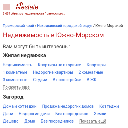
3 689 объектов недвижимости Приморского края
Приморский край
/
Находкинский городской округ
/
Южно-Морской
Недвижимость в Южно-Морском
Вам могут быть интересны:
Жилая недвижка
Недвижимость
Квартиры на вторичке
Квартиры
1 комнатные
Недорогие квартиры
2 комнатные
3 комнатные
Студии
В новостройке
В ЖК
Показать ещё
Загород
Дома и коттеджи
Продажа недорогих домов
Коттеджи
Дачи
Недорогие дачи
Без посредников
Земли
Дешево
Дома
Без посредников
Показать ещё