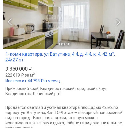
1
из 10
1-комн квартира, ул Ватутина, 4 4, д. 4 4, к. 4, 42 м²,
24/27 эт.
9 350 000 ₽
2
222 619 ₽ за м
Ипотека от 44 798 ₽ в месяц
Приморский край
,
Владивостокский городской округ
,
Владивосток
,
Ленинский р-н
Продается светлая и уютная квартира площадью 42 м2 по
адресу: ул. Ватутина, 4ж. ТОРГэтаж — шикарный панорамный
вид на город - Большая лоджия, которую можно
использовать как зону отдыха, кабинет или дополнительное
пространство...