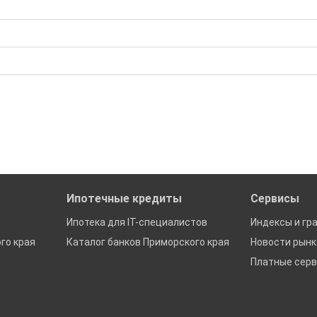
бора подходящего вам варианта
ю
да это будет нужно'
ках в Приморском крае
Ипотечные кредиты
Сервисы
Ипотека для IT-специалистов
Индексы и гр
го края
Каталог банков Приморского края
Новости рын
Платные сер