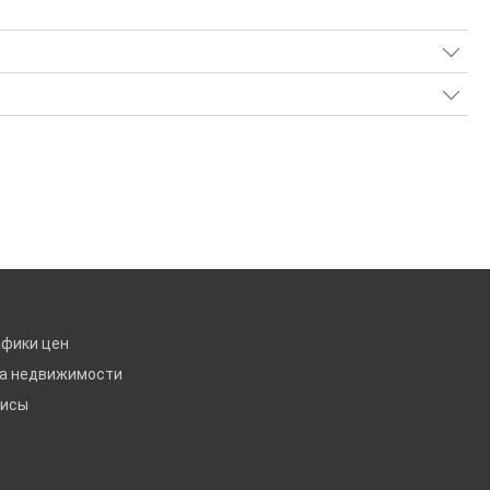
афики цен
ка недвижимости
висы