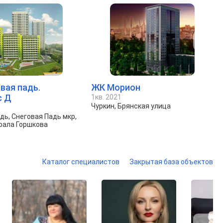
вая падь.
ЖК Морион
с Д
1кв. 2021
Чуркин, Брянская улица
дь, Снеговая Падь мкр,
рала Горшкова
Каталог специалистов
Закрытая база объектов