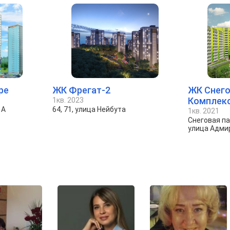
ре
ЖК Фрегат-2
ЖК Снего
Комплек
1кв. 2023
1А
64, 71, улица Нейбута
1кв. 2021
Снеговая па
улица Адми