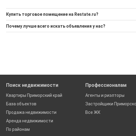
Купить торговое помещение на Restate.ru?
Ищите, как Купить торговое помещение?
Почему лучше всего искать объявления у нас?
Воспользуйтесь нашим поиском по новостройкам, для под
Все объявления проверены и проходят строгую модераци
'Сохраните результаты поиска и возвращайтесь к нему, ког
Удобный поиск, есть подписка на новые объявления
Помогаем с подбором выгодных ипотечных программ в бан
Поиск недвижимости
Профессионалам
Квартиры Приморский край
Агенты и риэлторы
База объектов
Застройщики Приморско
Продажа недвижимости
Все ЖК
Аренда недвижимости
По районам