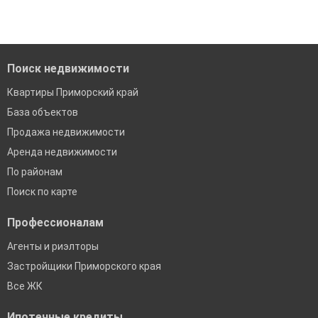
Удобный поиск, есть подписка на новые объявления
когда это будет нужно'
Помогаем с подбором выгодных ипотечных программ в
банках в Приморском крае
Поиск недвижимости
Квартиры Приморский край
База объектов
Продажа недвижимости
Аренда недвижимости
По районам
Поиск по карте
Профессионалам
Агенты и риэлторы
Застройщики Приморского края
Все ЖК
Ипотечные кредиты