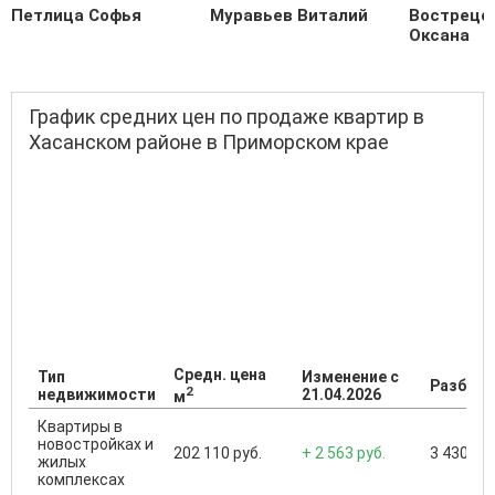
Петлица Софья
Муравьев Виталий
Вострецо
Оксана
График средних цен по продаже квартир в
Хасанском районе в Приморском крае
Средн. цена
Тип
Изменение с
Разброс
2
недвижимости
21.04.2026
м
Квартиры в
новостройках и
202 110 руб.
+ 2 563 руб.
3 430 000
жилых
комплексах