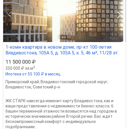
1
из 10
1-комн квартира в новом доме, пр-кт 100-летия
Владивостока, 105А 5, д. 105А 5, к. 5, 46 м², 11/28 эт.
11 500 000 ₽
2
250 000 ₽ за м
Ипотека от 55 100 ₽ в месяц
Приморский край
,
Владивостокский городской округ
,
Владивосток
,
Советский р-н
ЖК СТАРК навсегда изменит карту Владивостока, как и
ваши представления о недвижимости бизнес-класса. 6
башен переменной этажности возвысятся над городом в
исторически значимом районе Второй речки. Вас ждёт
бескомпромиссный комфорт с индивидуально
подобранными...