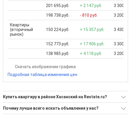
201 695 руб.
+ 2 147 руб.
3 300 000
198 738 руб.
- 810 руб.
3 200 000
Квартиры
(вторичный
150 224 руб.
+ 15 357 руб.
3 430 000
рынок)
152 773 руб.
+ 17 906 руб.
3 300 000
138 985 руб.
+ 4 118 руб.
3 200 000
Скачать изображение графика
Подробная таблица изменения цен
Купить квартиру в районе Хасанский на Restate.ru?
Поможем Купить квартиру в районе Хасанский?
Почему лучше всего искать объявления у нас?
Воспользуйтесь нашим поиском по новостройкам, для
Все объявления проверены и проходят строгую
подбора подходящего вам варианта
модерацию
'Сохраните результаты поиска и возвращайтесь к нему,