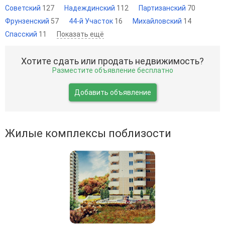
Советский
127
Надеждинский
112
Партизанский
70
Фрунзенский
57
44-й Участок
16
Михайловский
14
Спасский
11
Показать ещё
Хотите сдать или продать недвижимость?
Разместите объявление бесплатно
Добавить объявление
Жилые комплексы поблизости