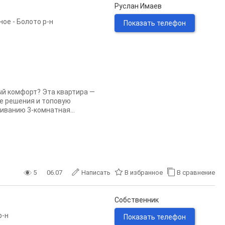
Руслан Имаев
ое - Болото р-н
Показать телефон
ый комфорт? Эта квартира —
ые решения и топовую
иванию 3-комнатная...
5
06.07
Написать
В избранное
В сравнение
Собственник
р-н
Показать телефон