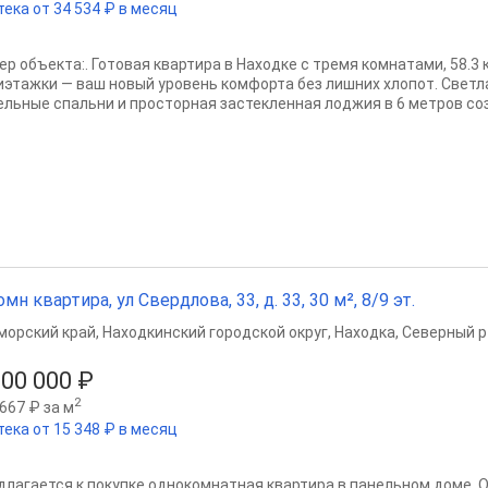
тека от 34 534 ₽ в месяц
ер объекта:. Готовая квартира в Находке с тремя комнатами, 58.3 
иэтажки — ваш новый уровень комфорта без лишних хлопот. Светла
ельные спальни и просторная застекленная лоджия в 6 метров соз
омн квартира, ул Свердлова, 33, д. 33, 30 м², 8/9 эт.
морский край
,
Находкинский городской округ
,
Находка
,
Северный р
200 000 ₽
2
667 ₽ за м
тека от 15 348 ₽ в месяц
длагается к покупке однокомнатная квартира в панельном доме. 