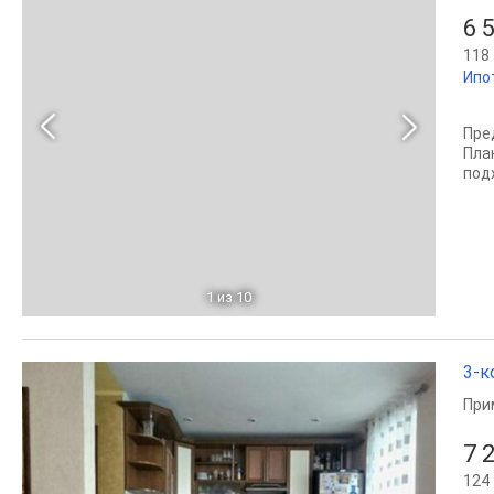
6 
118 
Ипо
Пре
Пла
под
1
из 10
3-к
При
7 
124 