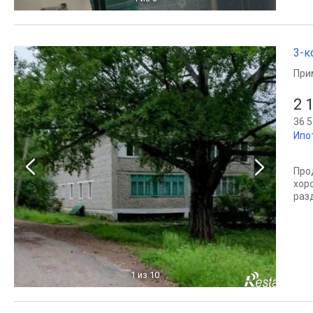
3-к
При
2 
36 5
Ипо
Про
хор
раз
1
из 10