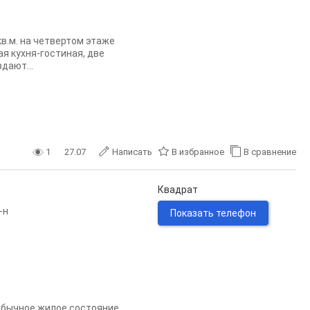
кв.м. на четвертом этаже
я кухня-гостиная, две
дают...
1
27.07
Написать
В избранное
В сравнение
Квадрат
-н
Показать телефон
Обычное жилое состояние.