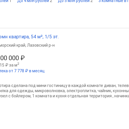
ублей
1
До 4 млн рублей
2
До 5 млн рублей
2
3 комнатные в
омн квартира, 54 м², 1/5 эт.
морский край
,
Лазовский р-н
500 000 ₽
2
15 ₽ за м
тека от 7 778 ₽ в месяц
ртира сделана под мини гостиницу в каждой комнате диван, телев
илка для одежды, микроволновка, электроплитка, чайник, кухонные
зел с бойлером, 1 комната и кухня отдельная территория , начинка 