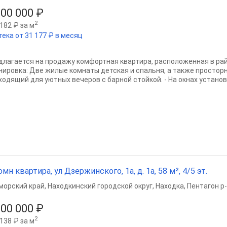
500 000 ₽
2
182 ₽ за м
тека от 31 177 ₽ в месяц
длагается на продажу комфортная квартира, расположенная в рай
нировка: Две жилые комнаты детская и спальня, а также просторн
ходящий для уютных вечеров с барной стойкой. - На окнах установ
омн квартира, ул Дзержинского, 1а, д. 1а, 58 м², 4/5 эт.
морский край
,
Находкинский городской округ
,
Находка
,
Пентагон р
200 000 ₽
2
138 ₽ за м