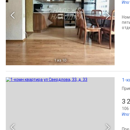
Ипо
Ном
пят
отд
1
из 10
1-к
При
3 
106 
Ипо
Пре