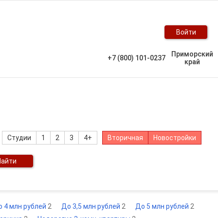
Войти
Приморский
+7 (800) 101-0237
край
Студии
1
2
3
4+
Вторичная
Новостройки
Найти
о 4 млн рублей
2
До 3,5 млн рублей
2
До 5 млн рублей
2