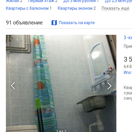
Жилая
2
Первый этаж
2
До 3 млн рублей
1
До 2,5 млн р
Квартиры с балконом
1
Квартиры эконом
2
Показать ещё
91
объявление
Показать на карте
3-к
При
3 
64 8
Ипо
Ква
суш
сану
1
из 3