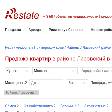
3 687 объектов недвижимости Примор
Продажа
Аренда
Риэлтору / Сервисы
Новостройк
Недвижимость в Приморском крае
/
Районы
/
Лазовский район
Продажа квартир в районе Лазовский в
Купить
Москва
Макс цена, ₽
За всё
Площадь,
м²
Районы: Лазовский
Обмен
2
От собственника
2
Вторичка
2
3 комнатные
2