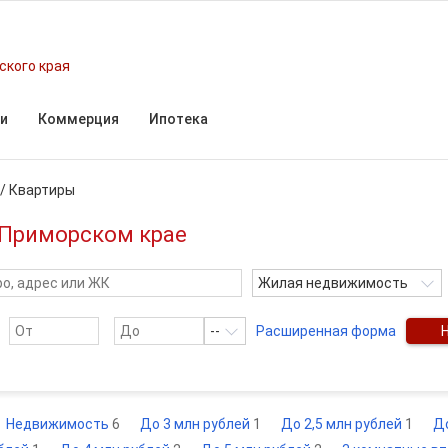
ского края
и
Коммерция
Ипотека
/
Квартиры
 Приморском крае
Жилая недвижимость
--
Расширенная форма
Недвижимость
6
До 3 млн рублей
1
До 2,5 млн рублей
1
Д