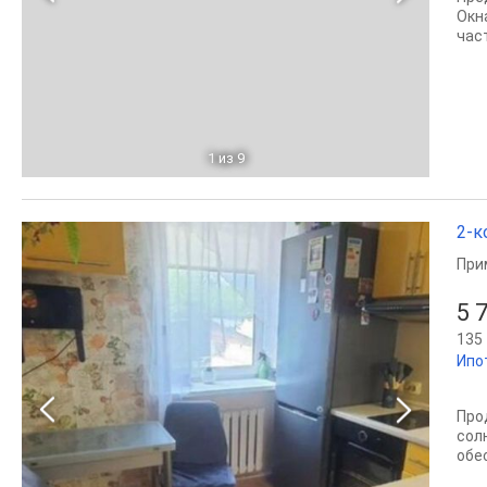
Окн
час
1
из 9
2-к
При
5 
135 
Ипо
Про
сол
обе