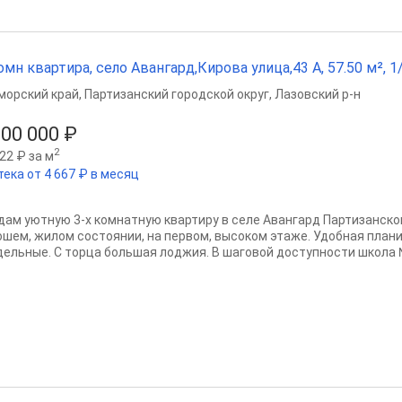
омн квартира, село Авангард,Кирова улица,43 А, 57.50 м², 1/
морский край
,
Партизанский городской округ
,
Лазовский р-н
100 000 ₽
2
22 ₽ за м
тека от 4 667 ₽ в месяц
дам уютную 3-х комнатную квартиру в селе Авангард Партизанског
ошем, жилом состоянии, на первом, высоком этаже. Удобная плани
дельные. С торца большая лоджия. В шаговой доступности школа №