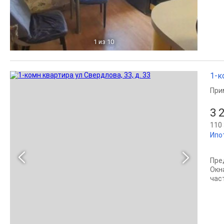
1
из 10
1-к
При
3 
110 
Ипо
Пре
Окн
час