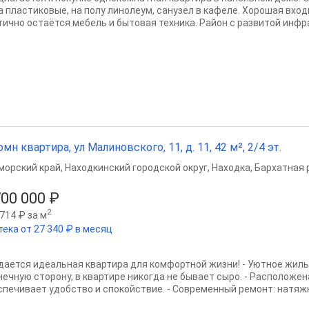
а пластиковые, на полу линолеум, санузел в кафеле. Хорошая вхо
тично остаётся мебель и бытовая техника. Район с развитой инфра
омн квартира, ул Малиновского, 11, д. 11, 42 м², 2/4 эт.
морский край
,
Находкинский городской округ
,
Находка
,
Бархатная 
700 000 ₽
2
714 ₽ за м
тека от 27 340 ₽ в месяц
дается идеальная квартира для комфортной жизни! - Уютное жиль
нечную сторону, в квартире никогда не бывает сыро. - Расположена
спечивает удобство и спокойствие. - Современный ремонт: натяжн