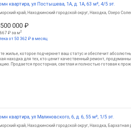
омн квартира, ул Постышева, 1А, д. 1А, 63 м², 4/5 эт.
морский край
,
Находкинский городской округ
,
Находка
,
Озеро Солен
 500 000 ₽
2
667 ₽ за м
тека от 50 362 ₽ в месяц
те жилье, которое подчеркнет ваш статус и обеспечит абсолютн
кая находка для тех, кто ценит качественный ремонт, продуманн
ацию. Продается просторная, светлая и полностью готовая к прож
омн квартира, ул Малиновского, 6, д. 6, 55 м², 1/5 эт.
морский край
,
Находкинский городской округ
,
Находка
,
Бархатная 