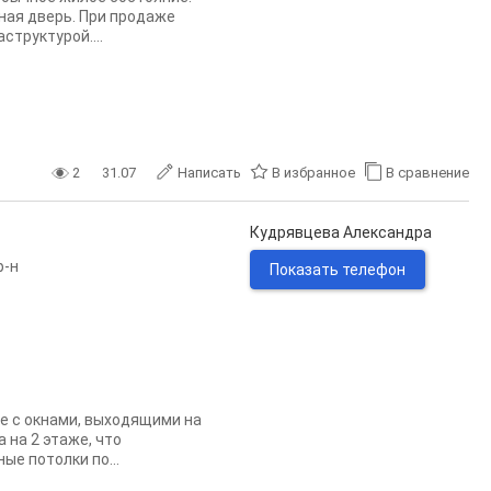
дная дверь. При продаже
структурой....
2
31.07
Написать
В избранное
В сравнение
Кудрявцева Александра
р-н
Показать телефон
е с окнами, выходящими на
 на 2 этаже, что
ые потолки по...