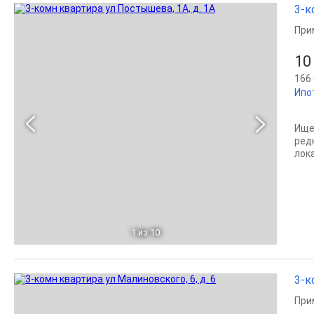
3-к
При
10
166 
Ипо
Ище
ред
лок
1
из 10
3-к
При