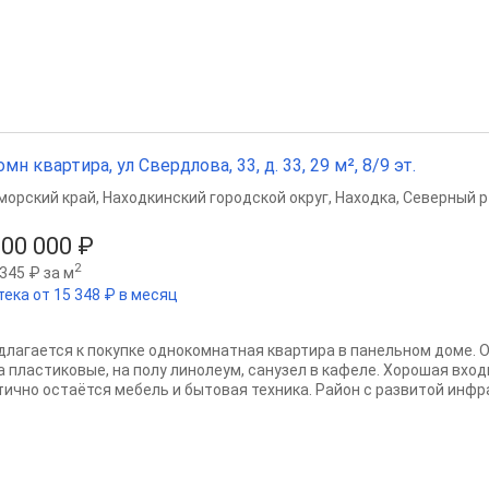
омн квартира, ул Свердлова, 33, д. 33, 29 м², 8/9 эт.
морский край
,
Находкинский городской округ
,
Находка
,
Северный р
200 000 ₽
2
345 ₽ за м
тека от 15 348 ₽ в месяц
длагается к покупке однокомнатная квартира в панельном доме. 
а пластиковые, на полу линолеум, санузел в кафеле. Хорошая вхо
тично остаётся мебель и бытовая техника. Район с развитой инфра