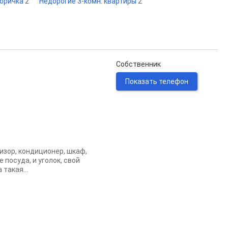
торичка
2
Недорогие 3-комн. квартиры
2
Собственник
Показать телефон
изор, кондиционер, шкаф,
 посуда, и уголок, свой
такая...